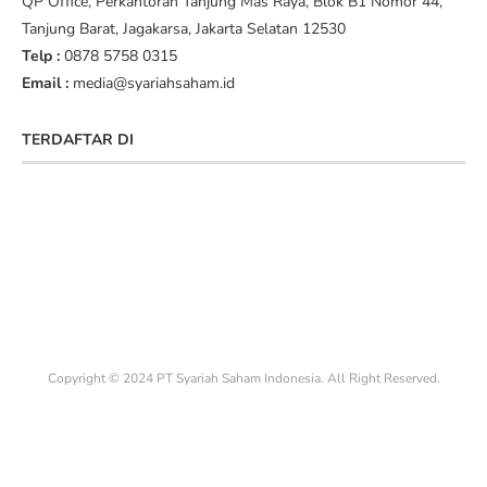
QP Office, Perkantoran Tanjung Mas Raya, Blok B1 Nomor 44,
Tanjung Barat, Jagakarsa, Jakarta Selatan 12530
Telp :
0878 5758 0315
Email :
media@syariahsaham.id
TERDAFTAR DI
Copyright © 2024 PT Syariah Saham Indonesia. All Right Reserved.