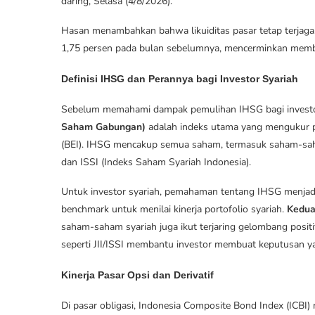
daring, Selasa (4/8/2026).
Hasan menambahkan bahwa likuiditas pasar tetap terjaga
1,75 persen pada bulan sebelumnya, mencerminkan memb
Definisi IHSG dan Perannya bagi Investor Syariah
Sebelum memahami dampak pemulihan IHSG bagi investo
Saham Gabungan)
adalah indeks utama yang mengukur pe
(BEI). IHSG mencakup semua saham, termasuk saham-saham
dan ISSI (Indeks Saham Syariah Indonesia).
Untuk investor syariah, pemahaman tentang IHSG menjadi
benchmark untuk menilai kinerja portofolio syariah.
Kedu
saham-saham syariah juga ikut terjaring gelombang positi
seperti JII/ISSI membantu investor membuat keputusan ya
Kinerja Pasar Opsi dan Derivatif
Di pasar obligasi, Indonesia Composite Bond Index (ICBI) 