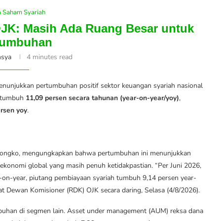
a Saham Syariah
JK: Masih Ada Ruang Besar untuk
tumbuhan
nsya
4 minutes read
menunjukkan pertumbuhan positif sektor keuangan syariah nasional
t tumbuh
11,09 persen secara tahunan (year-on-year/yoy)
,
ersen yoy
.
songko, mengungkapkan bahwa pertumbuhan ini menunjukkan
ekonomi global yang masih penuh ketidakpastian. “Per Juni 2026,
on-year, piutang pembiayaan syariah tumbuh 9,14 persen year-
at Dewan Komisioner (RDK) OJK secara daring, Selasa (4/8/2026).
buhan di segmen lain. Asset under management (AUM) reksa dana