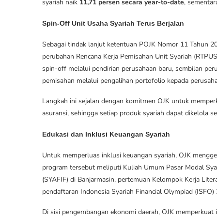
syariah naik
11,71 persen secara year-to-date
, sementa
Spin-Off Unit Usaha Syariah Terus Berjalan
Sebagai tindak lanjut ketentuan POJK Nomor 11 Tahun 2
perubahan Rencana Kerja Pemisahan Unit Syariah (RTPUS).
spin-off melalui pendirian perusahaan baru, sembilan p
pemisahan melalui pengalihan portofolio kepada perusaha
Langkah ini sejalan dengan komitmen OJK untuk memperkua
asuransi, sehingga setiap produk syariah dapat dikelola se
Edukasi dan Inklusi Keuangan Syariah
Untuk memperluas inklusi keuangan syariah, OJK menggel
program tersebut meliputi Kuliah Umum Pasar Modal Syari
(SYAFIF) di Banjarmasin, pertemuan Kelompok Kerja Litera
pendaftaran Indonesia Syariah Financial Olympiad (ISFO
Di sisi pengembangan ekonomi daerah, OJK memperkuat