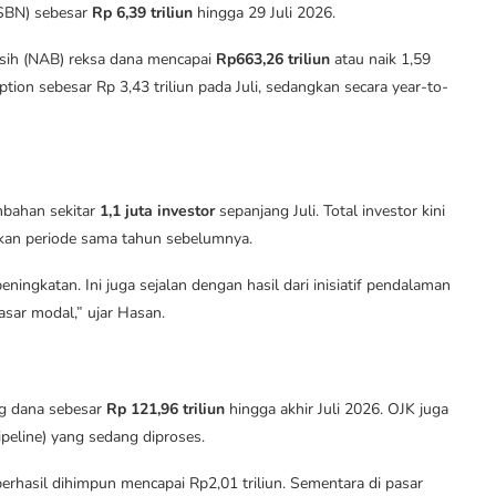
(SBN) sebesar
Rp 6,39 triliun
hingga 29 Juli 2026.
ersih (NAB) reksa dana mencapai
Rp663,26 triliun
atau naik 1,59
ption sebesar Rp 3,43 triliun pada Juli, sedangkan secara year-to-
mbahan sekitar
1,1 juta investor
sepanjang Juli. Total investor kini
gkan periode sama tahun sebelumnya.
ningkatan. Ini juga sejalan dengan hasil dari inisiatif pendalaman
asar modal,” ujar Hasan.
ng dana sebesar
Rp 121,96 triliun
hingga akhir Juli 2026. OJK juga
eline) yang sedang diproses.
berhasil dihimpun mencapai Rp2,01 triliun. Sementara di pasar