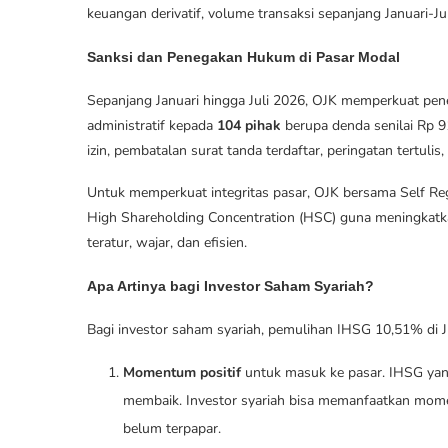
keuangan derivatif, volume transaksi sepanjang Januari-Ju
Sanksi dan Penegakan Hukum di Pasar Modal
Sepanjang Januari hingga Juli 2026, OJK memperkuat pe
administratif kepada
104 pihak
berupa denda senilai Rp 9
izin, pembatalan surat tanda terdaftar, peringatan tertulis, 
Untuk memperkuat integritas pasar, OJK bersama Self R
High Shareholding Concentration (HSC) guna meningkatka
teratur, wajar, dan efisien.
Apa Artinya bagi Investor Saham Syariah?
Bagi investor saham syariah, pemulihan IHSG 10,51% di 
Momentum positif
untuk masuk ke pasar. IHSG yan
membaik. Investor syariah bisa memanfaatkan mom
belum terpapar.