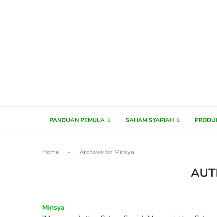
content
PANDUAN PEMULA
SAHAM SYARIAH
PRODU
Home
-
Archives for Minsya
AU
Minsya