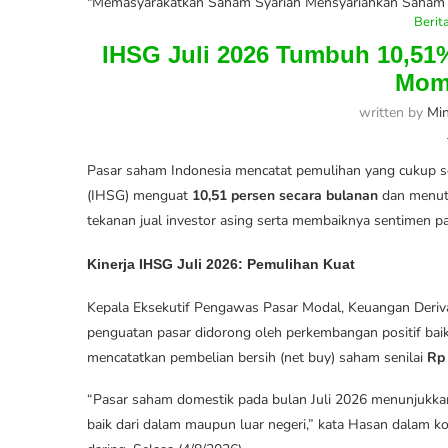
"Memasyarakatkan Saham Syariah Mensyariahkan Saham 
Berit
IHSG Juli 2026 Tumbuh 10,51%
Mom
written by
Mi
Pasar saham Indonesia mencatat pemulihan yang cukup s
(IHSG) menguat
10,51 persen secara bulanan
dan menutu
tekanan jual investor asing serta membaiknya sentimen pa
Kinerja IHSG Juli 2026: Pemulihan Kuat
Kepala Eksekutif Pengawas Pasar Modal, Keuangan Deriv
penguatan pasar didorong oleh perkembangan positif baik 
mencatatkan pembelian bersih (net buy) saham senilai
Rp 
“Pasar saham domestik pada bulan Juli 2026 menunjukka
baik dari dalam maupun luar negeri,” kata Hasan dalam k