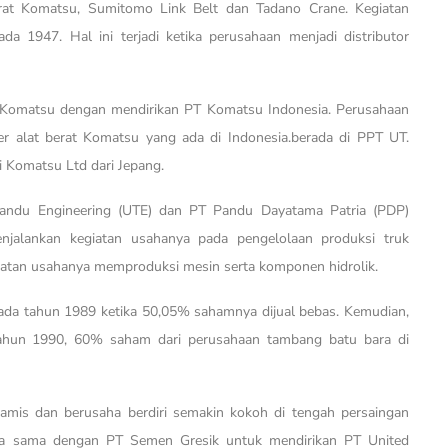
berat Komatsu, Sumitomo Link Belt dan Tadano Crane. Kegiatan
a 1947. Hal ini terjadi ketika perusahaan menjadi distributor
t Komatsu dengan mendirikan PT Komatsu Indonesia. Perusahaan
er alat berat Komatsu yang ada di Indonesia.berada di PPT UT.
 Komatsu Ltd dari Jepang.
Pandu Engineering (UTE) dan PT Pandu Dayatama Patria (PDP)
njalankan kegiatan usahanya pada pengelolaan produksi truk
giatan usahanya memproduksi mesin serta komponen hidrolik.
pada tahun 1989 ketika 50,05% sahamnya dijual bebas. Kemudian,
i tahun 1990, 60% saham dari perusahaan tambang batu bara di
is dan berusaha berdiri semakin kokoh di tengah persaingan
erja sama dengan PT Semen Gresik untuk mendirikan PT United