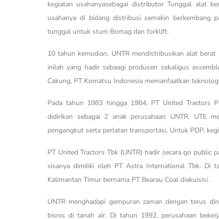
kegiatan usahanyasebagai distributor Tunggal alat 
usahanya di bidang distribusi semakin berkembang pad
tunggal untuk stum Bomag dan forklift.
10 tahun kemudian, UNTR mendistribusikan alat bera
inilah yang hadir sebaagi produsen sekaligus assembl
Cakung, PT Komatsu Indonesia memanfaatkan teknologi
Pada tahun 1983 hingga 1984, PT United Tractors 
didirikan sebagai 2 anak perusahaan UNTR. UTE me
pengangkut serta perlatan transportasi. Untuk PDP, ke
PT United Tractors Tbk (UNTR) hadir secara go public 
sisanya dimiliki oleh PT Astra International Tbk. D
Kalimantan Timur bernama PT Bearau Coal diakuisisi .
UNTR menghadapi gempuran zaman dengan terus dinam
bisnis di tanah air. Di tahun 1992, perusahaan bek