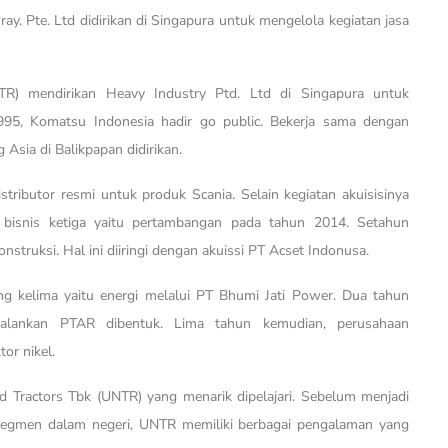
ay. Pte. Ltd didirikan di Singapura untuk mengelola kegiatan jasa
R) mendirikan Heavy Industry Ptd. Ltd di Singapura untuk
 1995, Komatsu Indonesia hadir go public. Bekerja sama dengan
Asia di Balikpapan didirikan.
tributor resmi untuk produk Scania. Selain kegiatan akuisisinya
 bisnis ketiga yaitu pertambangan pada tahun 2014. Setahun
nstruksi. Hal ini diiringi dengan akuissi PT Acset Indonusa.
g kelima yaitu energi melalui PT Bhumi Jati Power. Dua tahun
jalankan PTAR dibentuk. Lima tahun kemudian, perusahaan
or nikel.
ed Tractors Tbk (UNTR) yang menarik dipelajari. Sebelum menjadi
segmen dalam negeri, UNTR memiliki berbagai pengalaman yang