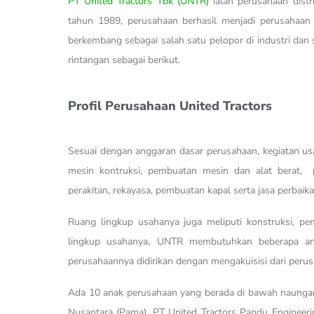
PT United Tractors Tbk (UNTR)
ialah perusahaan distr
tahun 1989, perusahaan berhasil menjadi perusahaan 
berkembang sebagai salah satu pelopor di industri dan 
rintangan sebagai berikut.
Profil Perusahaan United Tractors
Sesuai dengan anggaran dasar perusahaan, kegiatan us
mesin kontruksi, pembuatan mesin dan alat berat, 
perakitan, rekayasa, pembuatan kapal serta jasa perbai
Ruang lingkup usahanya juga meliputi konstruksi, pem
lingkup usahanya, UNTR membutuhkan beberapa an
perusahaannya didirikan dengan mengakuisisi dari perus
Ada 10 anak perusahaan yang berada di bawah naunga
Nusantara (Pama), PT United Tractors Pandu Engineeri