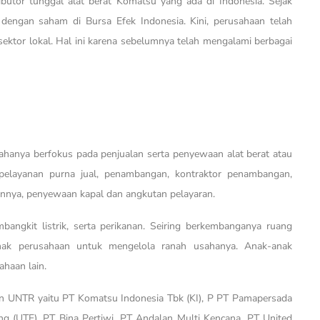
ibutor tunggal alat berat Komatsu yang ada di Indonesia. Sejak
dengan saham di Bursa Efek Indonesia. Kini, perusahaan telah
sektor lokal. Hal ini karena sebelumnya telah mengalami berbagai
ahanya berfokus pada penjualan serta penyewaan alat berat atau
pelayanan purna jual, penambangan, kontraktor penambangan,
kannya, penyewaan kapal dan angkutan pelayaran.
bangkit listrik, serta perikanan. Seiring berkembanganya ruang
ak perusahaan untuk mengelola ranah usahanya. Anak-anak
ahaan lain.
n UNTR yaitu PT Komatsu Indonesia Tbk (KI), P PT Pamapersada
ng (UTE), PT Bina Pertiwi, PT Andalan Multi Kencana, PT United