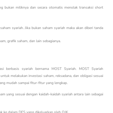
ng bukan miliknya dan secara otomatis menolak transaksi short
ham syariah. Jika bukan saham syariah maka akan diberi tanda
ham, grafik saham, dan lain sebagianya.
stasi berbasis syariah bernama MOST Syariah. MOST Syariah
ntuk melakukan investasi saham, reksadana, dan obligasi sesuai
yang mudah sampai fitur-fitur yang lengkap.
m yang sesuai dengan kaidah-kaidah syariah antara lain sebagai
k ke dalam DES yang dikeluarkan oleh OJK.