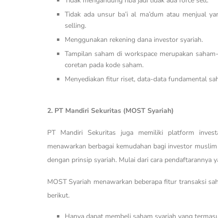
Tidak mengandung riba jadi tidak ada force sell.
Tidak ada unsur ba’i al ma’dum atau menjual ya
selling.
Menggunakan rekening dana investor syariah.
Tampilan saham di workspace merupakan saham-sa
coretan pada kode saham.
Menyediakan fitur riset, data-data fundamental sa
2. PT Mandiri Sekuritas (MOST Syariah)
PT Mandiri Sekuritas juga memiliki platform inve
menawarkan berbagai kemudahan bagi investor muslim u
dengan prinsip syariah. Mulai dari cara pendaftarannya 
MOST Syariah menawarkan beberapa fitur transaksi saha
berikut.
Hanya dapat membeli saham syariah yang termasu