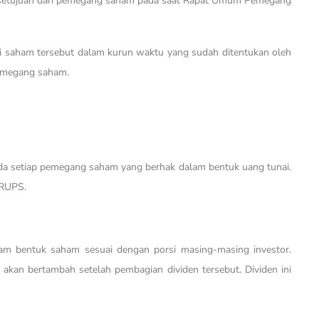
ersetujuan dari pemegang saham pada saat Rapat Umum Pemegang
i saham tersebut dalam kurun waktu yang sudah ditentukan oleh
pemegang saham.
a setiap pemegang saham yang berhak dalam bentuk uang tunai.
 RUPS.
am bentuk saham sesuai dengan porsi masing-masing investor.
kan bertambah setelah pembagian dividen tersebut. Dividen ini