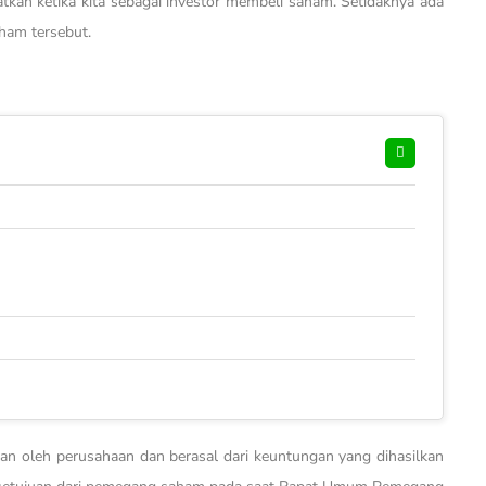
atkan ketika kita sebagai investor membeli saham. Setidaknya ada
saham tersebut.
n oleh perusahaan dan berasal dari keuntungan yang dihasilkan