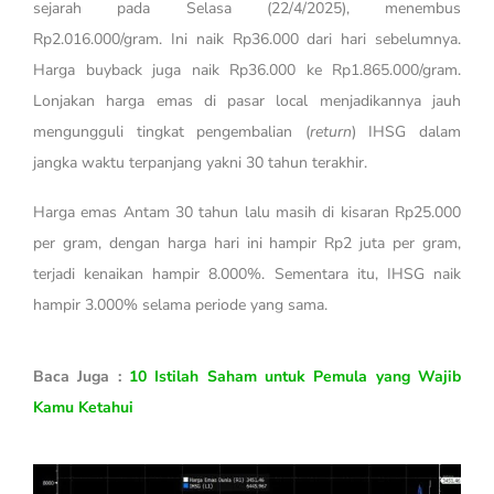
sejarah pada Selasa (22/4/2025), menembus
Rp2.016.000/gram. Ini naik Rp36.000 dari hari sebelumnya.
Harga buyback juga naik Rp36.000 ke Rp1.865.000/gram.
Lonjakan harga emas di pasar local menjadikannya jauh
mengungguli tingkat pengembalian (
return
) IHSG dalam
jangka waktu terpanjang yakni 30 tahun terakhir.
Harga emas Antam 30 tahun lalu masih di kisaran Rp25.000
per gram, dengan harga hari ini hampir Rp2 juta per gram,
terjadi kenaikan hampir 8.000%. Sementara itu, IHSG naik
hampir 3.000% selama periode yang sama.
Baca Juga :
10 Istilah Saham untuk Pemula yang Wajib
Kamu Ketahui