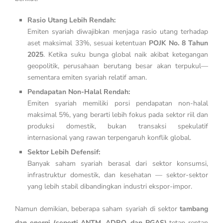
Rasio Utang Lebih Rendah:
Emiten syariah diwajibkan menjaga rasio utang terhadap
aset maksimal 33%, sesuai ketentuan
POJK No. 8 Tahun
2025
. Ketika suku bunga global naik akibat ketegangan
geopolitik, perusahaan berutang besar akan terpukul—
sementara emiten syariah relatif aman.
Pendapatan Non-Halal Rendah:
Emiten syariah memiliki porsi pendapatan non-halal
maksimal 5%, yang berarti lebih fokus pada sektor riil dan
produksi domestik, bukan transaksi spekulatif
internasional yang rawan terpengaruh konflik global.
Sektor Lebih Defensif:
Banyak saham syariah berasal dari sektor konsumsi,
infrastruktur domestik, dan kesehatan — sektor-sektor
yang lebih stabil dibandingkan industri ekspor-impor.
Namun demikian, beberapa saham syariah di sektor
tambang
dan energi (seperti ANTM, ADRO, dan PGAS)
tetap rentan