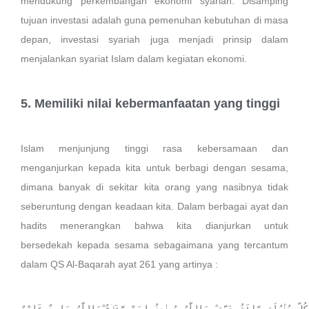
mendukung perkembangan ekonomi syariah. Disamping
tujuan investasi adalah guna pemenuhan kebutuhan di masa
depan, investasi syariah juga menjadi prinsip dalam
menjalankan syariat Islam dalam kegiatan ekonomi.
5. Memiliki nilai kebermanfaatan yang tinggi
Islam menjunjung tinggi rasa kebersamaan dan
menganjurkan kepada kita untuk berbagi dengan sesama,
dimana banyak di sekitar kita orang yang nasibnya tidak
seberuntung dengan keadaan kita. Dalam berbagai ayat dan
hadits menerangkan bahwa kita dianjurkan untuk
bersedekah kepada sesama sebagaimana yang tercantum
dalam QS Al-Baqarah ayat 261 yang artinya :
ِّ سُنْۢبُلَةٍ مِّائَةُ حَبَّةٍ ۗ وَاللّٰهُ يُضٰعِفُ لِمَنْ يَّشَاۤءُ ۗوَاللّٰهُ وَاسِعٌ عَلِيْمٌ