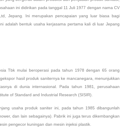
rusahaan ini didirikan pada tanggal 11 Juli 1977 dengan nama CV
td, Jepang. Ini merupakan pencapaian yang luar biasa bagi
ni adalah bentuk usaha kerjasama pertama kali di luar Jepang
nesia Tbk mulai beroperasi pada tahun 1978 dengan 65 orang
engekspor hasil produk saniternya ke mancanegara, menunjukkan
tasnya di dunia internasional. Pada tahun 1981, perusahaan
titute of Standard and Industrial Research (SISIR).
ang usaha produk saniter ini, pada tahun 1985 dibangunlah
, shower, dan lain sebagainya). Pabrik ini juga terus dikembangkan
sin pengecor kuningan dan mesin injeksi plastik.