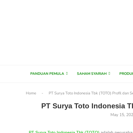
content
PANDUAN PEMULA
SAHAM SYARIAH
PRODU
Home
-
PT Surya Toto Indonesia Tbk (TOTO) Profil dan S
PT Surya Toto Indonesia T
May 15, 20
PT Surya Toto Indonesia Tbk (TOTO)
adalah perusahaa