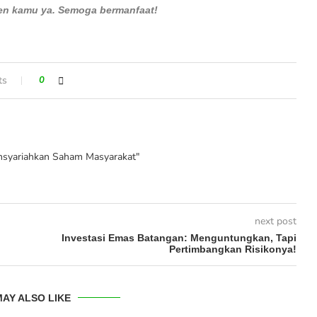
men kamu ya. Semoga bermanfaat!
ts
0
syariahkan Saham Masyarakat"
next post
Investasi Emas Batangan: Menguntungkan, Tapi
Pertimbangkan Risikonya!
AY ALSO LIKE