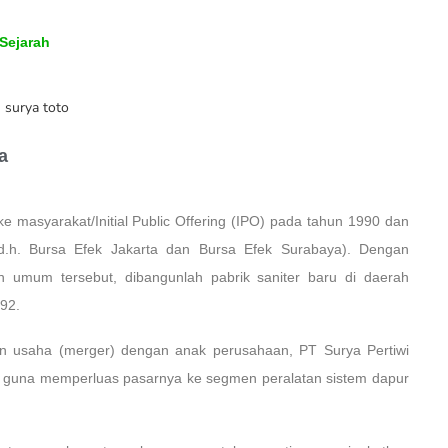
Sejarah
a
asyarakat/Initial Public Offering (IPO) pada tahun 1990 dan
d.h. Bursa Efek Jakarta dan Bursa Efek Surabaya). Dengan
umum tersebut, dibangunlah pabrik saniter baru di daerah
992.
 usaha (merger) dengan anak perusahaan, PT Surya Pertiwi
is guna memperluas pasarnya ke segmen peralatan sistem dapur