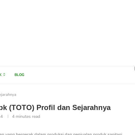
K
BLOG
ejarahnya
bk (TOTO) Profil dan Sejarahnya
24
4 minutes read
n yang bergerak dalam produksi dan penjualan produk sanitasi,