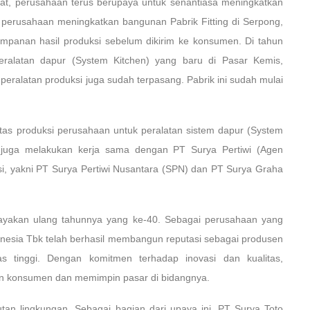
t, perusahaan terus berupaya untuk senantiasa meningkatkan
, perusahaan meningkatkan bangunan Pabrik Fitting di Serpong,
mpanan hasil produksi sebelum dikirim ke konsumen. Di tahun
peralatan dapur (System Kitchen) yang baru di Pasar Kemis,
eralatan produksi juga sudah terpasang. Pabrik ini sudah mulai
itas produksi perusahaan untuk peralatan sistem dapur (System
 juga melakukan kerja sama dengan PT Surya Pertiwi (Agen
, yakni PT Surya Pertiwi Nusantara (SPN) dan PT Surya Graha
ayakan ulang tahunnya yang ke-40. Sebagai perusahaan yang
onesia Tbk telah berhasil membangun reputasi sebagai produsen
as tinggi. Dengan komitmen terhadap inovasi dan kualitas,
n konsumen dan memimpin pasar di bidangnya.
tan lingkungan. Sebagai bagian dari upaya ini, PT Surya Toto