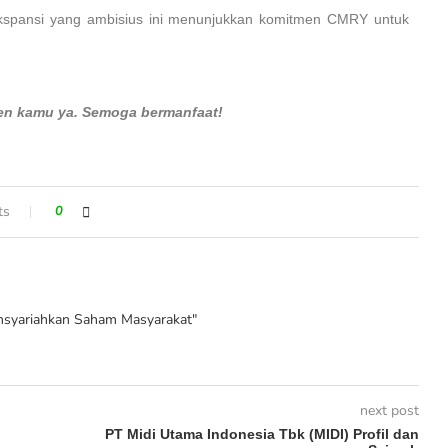
spansi yang ambisius ini menunjukkan komitmen CMRY untuk
men kamu ya. Semoga bermanfaat!
ts
0
syariahkan Saham Masyarakat"
next post
PT Midi Utama Indonesia Tbk (MIDI) Profil dan