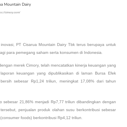
ps://cimory.com/
inovasi, PT Cisarua Mountain Dairy Tbk terus berupaya untuk
bagi para pemegang saham serta konsumen di Indonesia.
dengan merek Cimory, telah mencatatkan kinerja keuangan yang
aporan keuangan yang dipublikasikan di laman Bursa Efek
 bersih sebesar Rp1,24 triliun, meningkat 17,08% dari tahun
to sebesar 21,86% menjadi Rp7,77 triliun dibandingkan dengan
 tersebut, penjualan produk olahan susu berkontribusi sebesar
onsumer foods) berkontribusi Rp4,12 triliun.