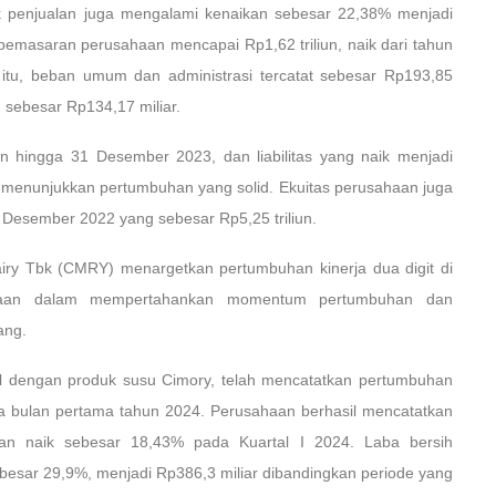
ok penjualan juga mengalami kenaikan sebesar 22,38% menjadi
pemasaran perusahaan mencapai Rp1,62 triliun, naik dari tahun
 itu, beban umum dan administrasi tercatat sebesar Rp193,85
2 sebesar Rp134,17 miliar.
un hingga 31 Desember 2023, dan liabilitas yang naik menjadi
) menunjukkan pertumbuhan yang solid. Ekuitas perusahaan juga
 Desember 2022 yang sebesar Rp5,25 triliun.
Dairy Tbk (CMRY) menargetkan pertumbuhan kinerja dua digit di
ahaan dalam mempertahankan momentum pertumbuhan dan
ang.
l dengan produk susu Cimory, telah mencatatkan pertumbuhan
ga bulan pertama tahun 2024. Perusahaan berhasil mencatatkan
an naik sebesar 18,43% pada Kuartal I 2024. Laba bersih
besar 29,9%, menjadi Rp386,3 miliar dibandingkan periode yang