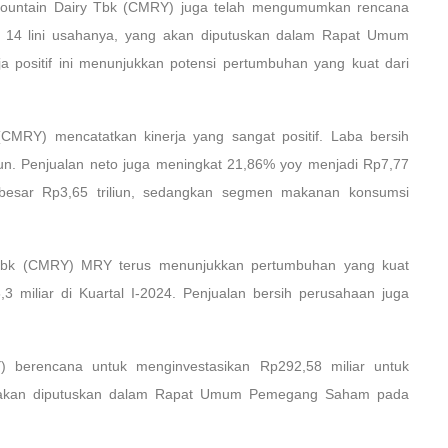
 Mountain Dairy Tbk (CMRY) juga telah mengumumkan rencana
h 14 lini usahanya, yang akan diputuskan dalam Rapat Umum
 positif ini menunjukkan potensi pertumbuhan yang kuat dari
CMRY) mencatatkan kinerja yang sangat positif. Laba bersih
iun. Penjualan neto juga meningkat 21,86% yoy menjadi Rp7,77
 sebesar Rp3,65 triliun, sedangkan segmen makanan konsumsi
 Tbk (CMRY) MRY terus menunjukkan pertumbuhan yang kuat
 miliar di Kuartal I-2024. Penjualan bersih perusahaan juga
) berencana untuk menginvestasikan Rp292,58 miliar untuk
ni akan diputuskan dalam Rapat Umum Pemegang Saham pada