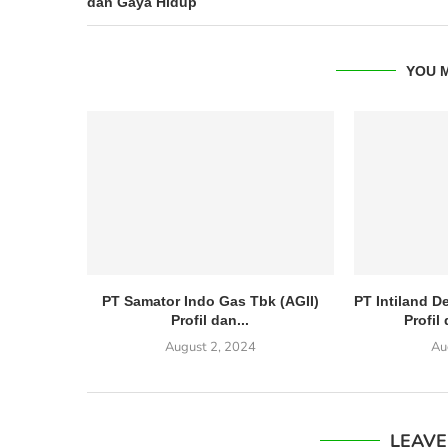
dan Gaya Hidup
YOU M
PT Samator Indo Gas Tbk (AGII)
PT Intiland 
Profil dan...
Profil
August 2, 2024
Au
LEAV