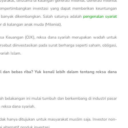
yarakat, terutama di kalangan generasi milenial. Generasi milenial
i mempertimbangkan investasi yang dapat memberikan keuntungan
in banyak dikembangkan. Salah satunya adalah
pengenalan syariat
r di kalangan anak muda (Milenial).
Jasa Keuangan (OJK), reksa dana syariah merupakan wadah untuk
rsebut diinvestasikan pada surat berharga seperti saham, obligasi,
ariah Islam.
l dan bebas riba? Yuk kenali lebih dalam tentang reksa dana
ah belakangan ini mulai tumbuh dan berkembang di industri pasar
a reksa dana syariah.
idak hanya ditujukan untuk masyarakat muslim saja. Investor non-
 alternatif produk investasi.