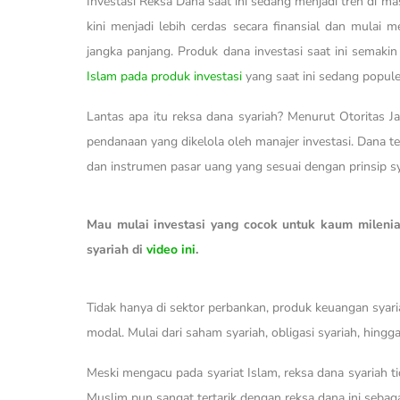
Investasi Reksa Dana saat ini sedang menjadi tren di mas
kini menjadi lebih cerdas secara finansial dan mula
jangka panjang. Produk dana investasi saat ini semak
Islam pada produk investasi
yang saat ini sedang popule
Lantas apa itu reksa dana syariah? Menurut Otoritas 
pendanaan yang dikelola oleh manajer investasi. Dana te
dan instrumen pasar uang yang sesuai dengan prinsip sy
Mau mulai investasi yang cocok untuk kaum milenia
syariah di
video ini
.
Tidak hanya di sektor perbankan, produk keuangan syari
modal. Mulai dari saham syariah, obligasi syariah, hingg
Meski mengacu pada syariat Islam, reksa dana syariah t
Muslim pun sangat tertarik dengan reksa dana ini sebagai