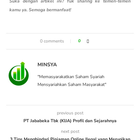
Suka dengan artikel ini? Yuk sharing ke temen-temen
kamu ya. Semoga bermanfaat!
0 comments
0
MINSYA
"Memasyarakatkan Saham Syariah
Mensyariahkan Saham Masyarakat"
previous post
PT Jababeka Tbk (KIJA) Profil dan Sejarahnya
next post
3 Tips Menghindari Pinjaman Online Ilegal yang Merugikan