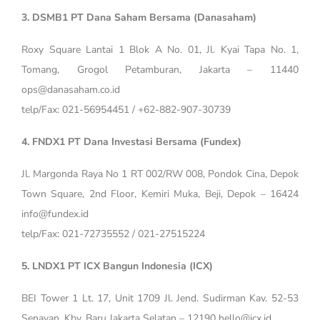
3. DSMB1 PT Dana Saham Bersama (Danasaham)
Roxy Square Lantai 1 Blok A No. 01, Jl. Kyai Tapa No. 1,
Tomang, Grogol Petamburan, Jakarta – 11440
ops@danasaham.co.id
telp/Fax: 021-56954451 / +62-882-907-30739
4. FNDX1 PT Dana Investasi Bersama (Fundex)
Jl. Margonda Raya No 1 RT 002/RW 008, Pondok Cina, Depok
Town Square, 2nd Floor, Kemiri Muka, Beji, Depok – 16424
info@fundex.id
telp/Fax: 021-72735552 / 021-27515224
5. LNDX1 PT ICX Bangun Indonesia (ICX)
BEI Tower 1 Lt. 17, Unit 1709 Jl. Jend. Sudirman Kav. 52-53
Senayan, Kby. Baru Jakarta Selatan – 12190 hello@icx.id