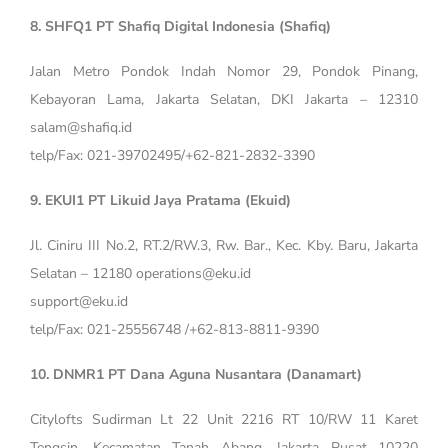
8. SHFQ1 PT Shafiq Digital Indonesia (Shafiq)
Jalan Metro Pondok Indah Nomor 29, Pondok Pinang,
Kebayoran Lama, Jakarta Selatan, DKI Jakarta – 12310
salam@shafiq.id
telp/Fax: 021-39702495/+62-821-2832-3390
9. EKUI1 PT Likuid Jaya Pratama (Ekuid)
Jl. Ciniru III No.2, RT.2/RW.3, Rw. Bar., Kec. Kby. Baru, Jakarta
Selatan – 12180 operations@eku.id
support@eku.id
telp/Fax: 021-25556748 /+62-813-8811-9390
10. DNMR1 PT Dana Aguna Nusantara (Danamart)
Citylofts Sudirman Lt 22 Unit 2216 RT 10/RW 11 Karet
Tengsin, Kecamatan Tanah Abang, Jakarta Pusat 10220