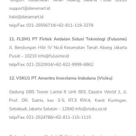
support@danamart.id
halo@danamart.id
telp/Fax: 021-25556719/+62-811-119-3278
11. FLSM1 PT Fintek Andalan Solusi Teknologi (Fulusme)
Jl. Bendungan Hilir IV No.6 Kecamatan Tanah Abang Jakarta
Pusat – 10210 info@fulusme.id
telp/Fax: 021-2520934/+62-822-9999-6862
12. VSKU1 PT Amantra Investama Indodana (Visiku)
Gedung DBS Tower Lantai 8 Unit 803, Ciputra World 1, Jl.
Prof. DR. Satrio, kav 3-5, RT.3 RW.4, Karet Kuningan,
Setiabudi, Jakarta Selatan – 12940 info@visiku.co.id
telp/Fax: 021-2524786/+62-811-115-1115