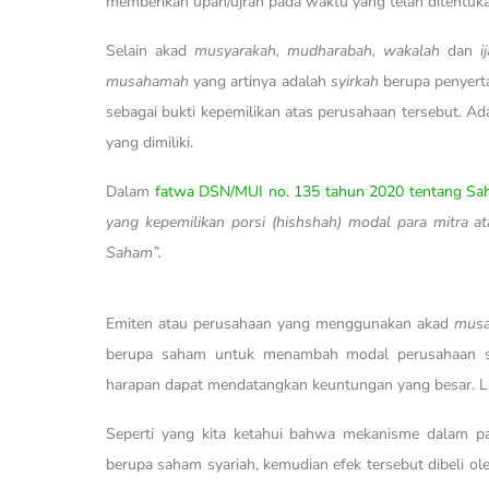
memberikan upah/ujrah pada waktu yang telah ditentuka
Selain akad
musyarakah, mudharabah, wakalah
dan
i
musahamah
yang artinya adalah
syirkah
berupa penyert
sebagai bukti kepemilikan atas perusahaan tersebut. A
yang dimiliki.
Dalam
fatwa DSN/MUI no. 135 tahun 2020 tentang S
yang kepemilikan porsi (hishshah) modal para mitra 
Saham”.
Emiten atau perusahaan yang menggunakan akad
mus
berupa saham untuk menambah modal perusahaan se
harapan dapat mendatangkan keuntungan yang besar. 
Seperti yang kita ketahui bahwa mekanisme dalam pa
berupa saham syariah, kemudian efek tersebut dibeli ole