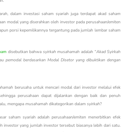
n.
jarah
, dalam investasi saham syariah juga terdapat akad
saham
aan modal yang diserahkan oleh investor pada perusahaan/emiten
dapun porsi kepemilikannya tergantung pada jumlah lembar saham
aham
disebutkan bahwa
syirkah musahamah
adalah “
Akad Syirkah
atau pemodal berdasarkan Modal Disetor yang dibuktikan dengan
ahamah
berusaha untuk mencari modal dari investor melalui efek
hingga perusahaan dapat dijalankan dengan baik dan penuh
Lalu, mengapa
musahamah
dikategorikan dalam
syirkah
?
sar saham syariah adalah perusahaan/emiten menerbitkan efek
h investor yang jumlah investor tersebut biasanya lebih dari satu.