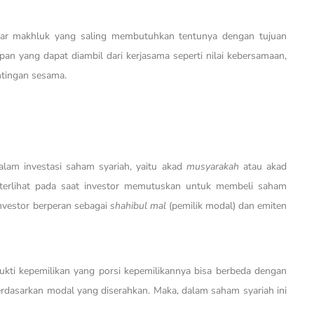
tar makhluk yang saling membutuhkan tentunya dengan tujuan
an yang dapat diambil dari kerjasama seperti nilai kebersamaan,
ntingan sesama.
alam investasi saham syariah, yaitu akad
musyarakah
atau akad
erlihat pada saat investor memutuskan untuk membeli saham
investor berperan sebagai
shahibul mal
(pemilik modal) dan emiten
ti kepemilikan yang porsi kepemilikannya bisa berbeda dengan
berdasarkan modal yang diserahkan. Maka, dalam saham syariah ini