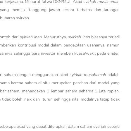
 akad kerjasama. Menurut fatwa DSN/MUI, Akad
syirkah musahamah
ang memiliki tanggung jawab secara terbatas dan larangan
bubaran syirkah.
contoh dari
syirkah inan
. Menurutnya,
syirkah inan
biasanya terjadi
emberikan kontribusi modal dalam pengelolaan usahanya, namun
olaannya sehingga para investor memberi kuasa/wakil pada emiten
 dari saham dengan menggunakan akad
syirkah musahamah
adalah
a sama karena saham di situ merupakan pecahan dari modal yang
lembar saham, menandakan 1 lembar saham seharga 1 juta rupiah.
 tidak boleh naik dan turun sehingga nilai modalnya tetap tidak
beberapa akad yang dapat diterapkan dalam saham syariah seperti