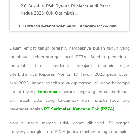
Sukuk & Efek Syariah RI Menguat di Paruh
Kedua 2026: OJK Optimistis,...
Tantangan-tantangan yang Dihadapi PZZA dan
Kondisi Keuangan PZZA
Jurus Lain PZZA Agar Tetap Eksis
Dalam empat tahun terakhir, nampaknya bukan tahun yang
membawa keberuntungan bagi PZZA. Setelah pemerintah
Kesimpulan
merubah status pandemic, menjadi endemic sejak
diterbitkannya Keppres Nomor 17 Tahun 2023 pada bulan
Juni 2023. Imbas positifnya cukup terasa, di mana beberapa
industri yang
terdampak
secara langsung, mulai berbenah
diri. Salah satu yang terdampak dari industri food and
beverages adalah
PT Sarimelati Kencana Tbk (PZZA)
.
Namun, nasib malang tidak dapat dihindari. Di tengah
upayanya bangkit, kini PZZA justru dibebani dengan semakin