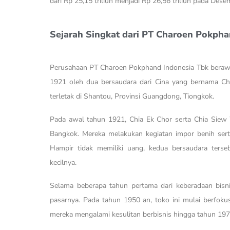
dari Rp 25,15 triliun menjadi Rp 26,56 triliun pada Des
Sejarah Singkat dari PT Charoen Pokpha
Perusahaan PT Charoen Pokphand Indonesia Tbk berawal 
1921 oleh dua bersaudara dari Cina yang bernama Ch
terletak di Shantou, Provinsi Guangdong, Tiongkok.
Pada awal tahun 1921, Chia Ek Chor serta Chia Siew
Bangkok. Mereka melakukan kegiatan impor benih sert
Hampir tidak memiliki uang, kedua bersaudara ter
kecilnya.
Selama beberapa tahun pertama dari keberadaan bisn
pasarnya. Pada tahun 1950 an, toko ini mulai berfok
mereka mengalami kesulitan berbisnis hingga tahun 19