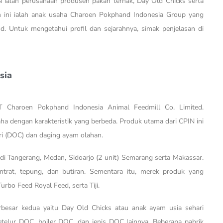
 ialah perusahaan produsen pakan ternak, Day Old Chicks serta
n ini ialah anak usaha Charoen Pokphand Indonesia Group yang
nd. Untuk mengetahui profil dan sejarahnya, simak penjelasan di
sia
 Charoen Pokphand Indonesia Animal Feedmill Co. Limited.
a dengan karakteristik yang berbeda. Produk utama dari CPIN ini
ri (DOC) dan daging ayam olahan.
 di Tangerang, Medan, Sidoarjo (2 unit) Semarang serta Makassar.
trat, tepung, dan butiran. Sementara itu, merek produk yang
urbo Feed Royal Feed, serta Tiji.
rbesar kedua yaitu Day Old Chicks atau anak ayam usia sehari
etelur DOC, boiler DOC, dan jenis DOC lainnya. Beberapa pabrik