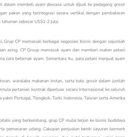
iri dalam membeli ayam dewasa untuk dijual ke pedagang grosir
ngan pakan yang terintegrasi secara vertikal dengan pembakaran
 tahunan sebesar US$1-2 juta.
si, Grup CP memasuki berbagai negosiasi bisnis dengan sejumlah
ahaan asing. CP Group memasok ayam dan memberi makan petani
na cara beternak ayam. Sementara itu, para petani menjual ayam
oran, waralaba makanan instan, serta toko grosir dalam jumlah
rmula pertanian kontrak diperluas secara Internasional ke seluruh
 yakni Portugal, Tiongkok, Turki, Indonesia, Taiwan serta Amerika
italis yang berkembang, grup CP mulai terjun ke bisnis budidaya
rta pemasaran udang. Cakupan penjualan benih sayuran bermerk