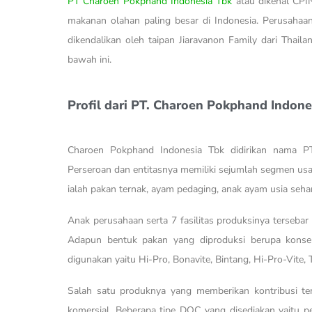
PT Charoen Pokphand Indonesia Tbk
atau dikenal CPIN
makanan olahan paling besar di Indonesia. Perusahaa
dikendalikan oleh taipan Jiaravanon Family dari Thaila
bawah ini.
Profil dari PT. Charoen Pokphand Indone
Charoen Pokphand Indonesia Tbk didirikan nama PT
Perseroan dan entitasnya memiliki sejumlah segmen usah
ialah pakan ternak, ayam pedaging, anak ayam usia seha
Anak perusahaan serta 7 fasilitas produksinya tersebar
Adapun bentuk pakan yang diproduksi berupa konsen
digunakan yaitu Hi-Pro, Bonavite, Bintang, Hi-Pro-Vite, T
Salah satu produknya yang memberikan kontribusi te
komersial. Beberapa tipe DOC yang disediakan yaitu p