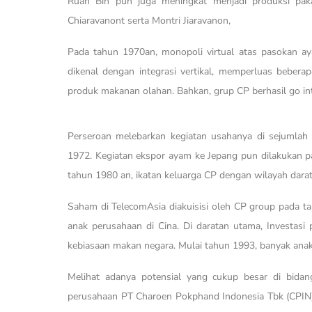
Ruan Bin pun juga meningkat menjadi produksi pak
Chiaravanont serta Montri Jiaravanon,
Pada tahun 1970an, monopoli virtual atas pasokan ayam 
dikenal dengan integrasi vertikal, memperluas beber
produk makanan olahan. Bahkan, grup CP berhasil go int
Perseroan melebarkan kegiatan usahanya di sejumlah 
1972. Kegiatan ekspor ayam ke Jepang pun dilakukan pa
tahun 1980 an, ikatan keluarga CP dengan wilayah dar
Saham di TelecomAsia diakuisisi oleh CP group pada 
anak perusahaan di Cina. Di daratan utama, Investas
kebiasaan makan negara. Mulai tahun 1993, banyak anak
Melihat adanya potensial yang cukup besar di bida
perusahaan PT Charoen Pokphand Indonesia Tbk (CPIN)