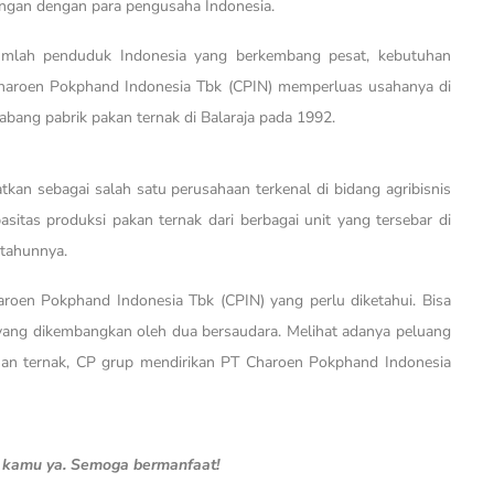
ngan dengan para pengusaha Indonesia.
jumlah penduduk Indonesia yang berkembang pesat, kebutuhan
Charoen Pokphand Indonesia Tbk (CPIN) memperluas usahanya di
bang pabrik pakan ternak di Balaraja pada 1992.
atkan sebagai salah satu perusahaan terkenal di bidang agribisnis
sitas produksi pakan ternak dari berbagai unit yang tersebar di
 tahunnya.
haroen Pokphand Indonesia Tbk (CPIN) yang perlu diketahui. Bisa
 yang dikembangkan oleh dua bersaudara. Melihat adanya peluang
anan ternak, CP grup mendirikan PT Charoen Pokphand Indonesia
n kamu ya. Semoga bermanfaat!