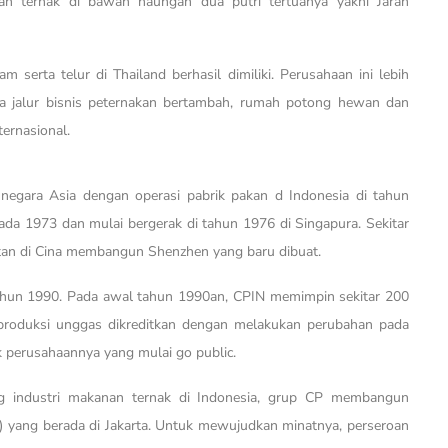
an ternak di bawah naungan dua putri tertuanya yakni Jaran
serta telur di Thailand berhasil dimiliki. Perusahaan ini lebih
apa jalur bisnis peternakan bertambah, rumah potong hewan dan
ernasional.
negara Asia dengan operasi pabrik pakan d Indonesia di tahun
da 1973 dan mulai bergerak di tahun 1976 di Singapura. Sekitar
atan di Cina membangun Shenzhen yang baru dibuat.
tahun 1990. Pada awal tahun 1990an, CPIN memimpin sekitar 200
i produksi unggas dikreditkan dengan melakukan perubahan pada
 perusahaannya yang mulai go public.
ng industri makanan ternak di Indonesia, grup CP membangun
 yang berada di Jakarta. Untuk mewujudkan minatnya, perseroan