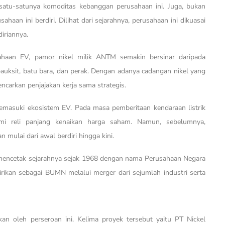
satu-satunya komoditas kebanggan perusahaan ini. Juga, bukan
haan ini berdiri. Dilihat dari sejarahnya, perusahaan ini dikuasai
iriannya.
aan EV, pamor nikel milik ANTM semakin bersinar daripada
auksit, batu bara, dan perak. Dengan adanya cadangan nikel yang
arkan penjajakan kerja sama strategis.
emasuki ekosistem EV. Pada masa pemberitaan kendaraan listrik
mi reli panjang kenaikan harga saham. Namun, sebelumnya,
mulai dari awal berdiri hingga kini.
mencetak sejarahnya sejak 1968 dengan nama Perusahaan Negara
irikan sebagai BUMN melalui merger dari sejumlah industri serta
an oleh perseroan ini. Kelima proyek tersebut yaitu PT Nickel