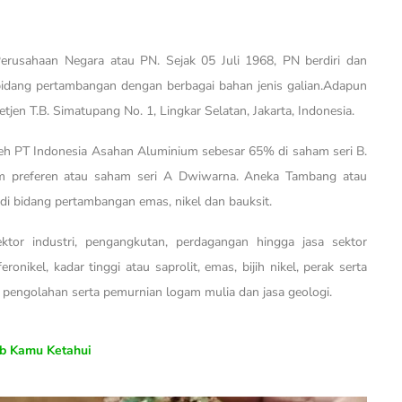
erusahaan Negara atau PN. Sejak 05 Juli 1968, PN berdiri dan
 bidang pertambangan dengan berbagai bahan jenis galian.Adapun
jen T.B. Simatupang No. 1, Lingkar Selatan, Jakarta, Indonesia.
eh PT Indonesia Asahan Aluminium sebesar 65% di saham seri B.
ham preferen atau saham seri A Dwiwarna. Aneka Tambang atau
di bidang pertambangan emas, nikel dan bauksit.
tor industri, pengangkutan, perdagangan hingga jasa sektor
nikel, kadar tinggi atau saprolit, emas, bijih nikel, perak serta
u pengolahan serta pemurnian logam mulia dan jasa geologi.
ib Kamu Ketahui