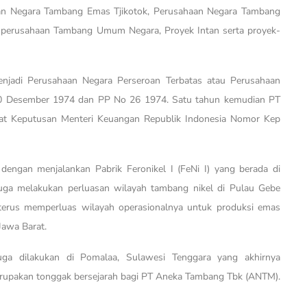
aan Negara Tambang Emas Tjikotok, Perusahaan Negara Tambang
-perusahaan Tambang Umum Negara, Proyek Intan serta proyek-
adi Perusahaan Negara Perseroan Terbatas atau Perusahaan
 30 Desember 1974 dan PP No 26 1974. Satu tahun kemudian PT
rat Keputusan Menteri Keuangan Republik Indonesia Nomor Kep
engan menjalankan Pabrik Feronikel I (FeNi I) yang berada di
juga melakukan perluasan wilayah tambang nikel di Pulau Gebe
 terus memperluas wilayah operasionalnya untuk produksi emas
Jawa Barat.
juga dilakukan di Pomalaa, Sulawesi Tenggara yang akhirnya
merupakan tonggak bersejarah bagi PT Aneka Tambang Tbk (ANTM).