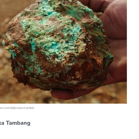
am.com/id/products/nikel
ka Tambang