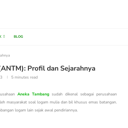
K
BLOG
rahnya
ANTM): Profil dan Sejarahnya
23
5 minutes read
erusahaan
Aneka Tambang
sudah dikenal sebagai perusahaan
leh masyarakat soal logam mulia dan bil khusus emas batangan.
ambangan logam lain sejak awal pendiriannya.