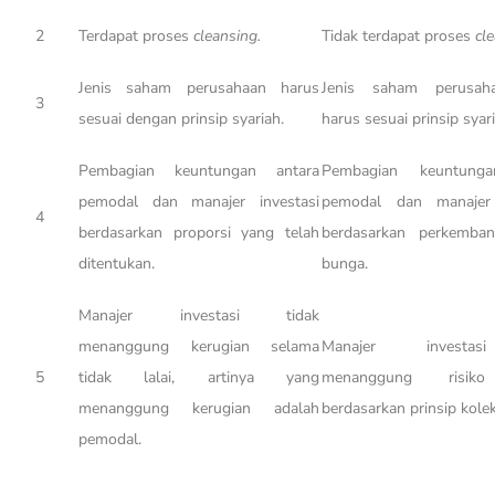
2
Terdapat proses
cleansing.
Tidak terdapat proses
cl
Jenis saham perusahaan harus
Jenis saham perusah
3
sesuai dengan prinsip syariah.
harus sesuai prinsip syari
Pembagian keuntungan antara
Pembagian keuntunga
pemodal dan manajer investasi
pemodal dan manajer 
4
berdasarkan proporsi yang telah
berdasarkan perkemba
ditentukan.
bunga.
Manajer investasi tidak
menanggung kerugian selama
Manajer investa
5
tidak lalai, artinya yang
menanggung risiko
menanggung kerugian adalah
berdasarkan prinsip kolekt
pemodal.