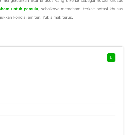
) mengeluarkan fitur khusus yang dikenal sebagai notasi khusus
aham untuk pemula
, sebaiknya memahami terkait notasi khusus
ukkan kondisi emiten. Yuk simak terus.