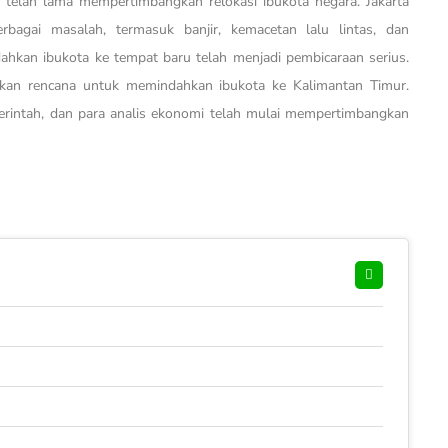
, telah lama mempertimbangkan relokasi ibukota negara. Jakarta
rbagai masalah, termasuk banjir, kemacetan lalu lintas, dan
dahkan ibukota ke tempat baru telah menjadi pembicaraan serius.
n rencana untuk memindahkan ibukota ke Kalimantan Timur.
erintah, dan para analis ekonomi telah mulai mempertimbangkan