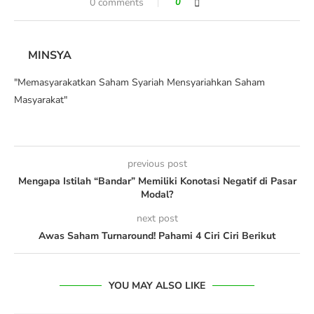
0 comments
0
MINSYA
"Memasyarakatkan Saham Syariah Mensyariahkan Saham
Masyarakat"
previous post
Mengapa Istilah “Bandar” Memiliki Konotasi Negatif di Pasar
Modal?
next post
Awas Saham Turnaround! Pahami 4 Ciri Ciri Berikut
YOU MAY ALSO LIKE