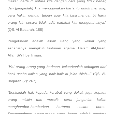
makan harta di antara kita dengan cara yang tidak benar,
dan (janganlah) kita menggunakan harta itu untuk menyuap
para hakim dengan tujuan agar kita bisa mengambil harta
orang lain secara tidak adil, padahal kita mengetahuinya
.”
(QS. Al-Baqarah, 188)
Pengeluaran adalah aliran uang yang keluar yang
seharusnya mengikuti tuntunan agama. Dalam Al-Quran,
Allah SWT berfirman:
“Hai orang-orang yang beriman, keluarkanlah sebagian dari
hasil usaha kalian yang baik-baik di jalan Allah…
” (QS. Al-
Baqarah (2): 267)
“Berikanlah hak kepada kerabat yang dekat, juga kepada
orang miskin dan musafir, serta janganlah kalian
menghambur-hamburkan hartamu secara boros.
Sesungguhnya orang-orang yang boros adalah saudara