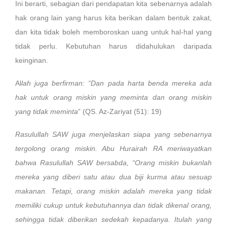
Ini berarti, sebagian dari pendapatan kita sebenarnya adalah
hak orang lain yang harus kita berikan dalam bentuk zakat,
dan kita tidak boleh memboroskan uang untuk hal-hal yang
tidak perlu. Kebutuhan harus didahulukan daripada
keinginan.
Al
lah juga berfirman: “Dan pada harta benda mereka ada
hak untuk orang miskin yang meminta dan orang miskin
yang tidak meminta
” (QS. Az-Zariyat (51): 19)
Rasulullah SAW juga menjelaskan siapa yang sebenarnya
tergolong orang miskin. Abu Hurairah RA meriwayatkan
bahwa Rasulullah SAW bersabda, “Orang miskin bukanlah
mereka yang diberi satu atau dua biji kurma atau sesuap
makanan. Tetapi, orang miskin adalah mereka yang tidak
memiliki cukup untuk kebutuhannya dan tidak dikenal orang,
sehingga tidak diberikan sedekah kepadanya. Itulah yang