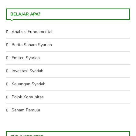
BELAJAR APA?
Analisis Fundamental
Berita Saham Syariah
Emiten Syariah
Investasi Syariah
Keuangan Syariah
Pojok Komunitas
Saham Pemula