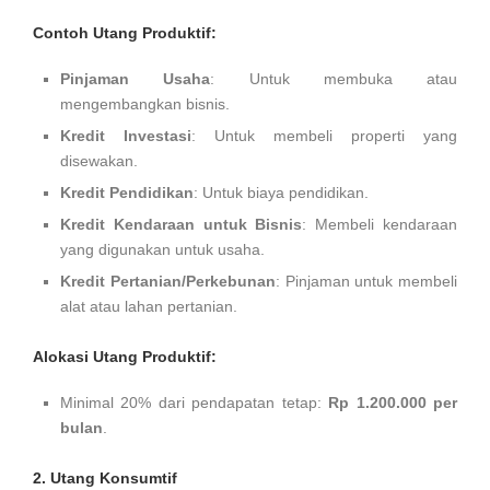
Contoh Utang Produktif:
Pinjaman Usaha
: Untuk membuka atau
mengembangkan bisnis.
Kredit Investasi
: Untuk membeli properti yang
disewakan.
Kredit Pendidikan
: Untuk biaya pendidikan.
Kredit Kendaraan untuk Bisnis
: Membeli kendaraan
yang digunakan untuk usaha.
Kredit Pertanian/Perkebunan
: Pinjaman untuk membeli
alat atau lahan pertanian.
Alokasi Utang Produktif:
Minimal 20% dari pendapatan tetap:
Rp 1.200.000 per
bulan
.
2. Utang Konsumtif