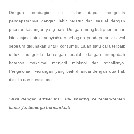
Dengan pembagian ini, Fulan dapat mengelola
pendapatannya dengan lebih teratur dan sesuai dengan
prioritas keuangan yang baik. Dengan mengikuti prioritas ini,
kita diajak untuk menyisihkan sebagian pendapatan di awal
sebelum digunakan untuk konsumsi. Salah satu cara terbaik
untuk mengelola keuangan adalah dengan mengubah
batasan maksimal menjadi minimal dan sebaliknya.
Pengelolaan keuangan yang baik ditandai dengan dua hal:
disiplin dan konsistensi.
Suka dengan artikel ini? Yuk sharing ke temen-temen
kamu ya. Semoga bermanfaat!