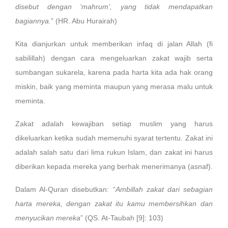
disebut dengan ‘mahrum’, yang tidak mendapatkan
bagiannya.
” (HR. Abu Hurairah)
Kita dianjurkan untuk memberikan infaq di jalan Allah (fi
sabilillah) dengan cara mengeluarkan zakat wajib serta
sumbangan sukarela, karena pada harta kita ada hak orang
miskin, baik yang meminta maupun yang merasa malu untuk
meminta.
Zakat adalah kewajiban setiap muslim yang harus
dikeluarkan ketika sudah memenuhi syarat tertentu. Zakat ini
adalah salah satu dari lima rukun Islam, dan zakat ini harus
diberikan kepada mereka yang berhak menerimanya (asnaf).
Dalam Al-Quran disebutkan: “
Ambillah zakat dari sebagian
harta mereka, dengan zakat itu kamu membersihkan dan
menyucikan mereka
” (QS. At-Taubah [9]: 103)