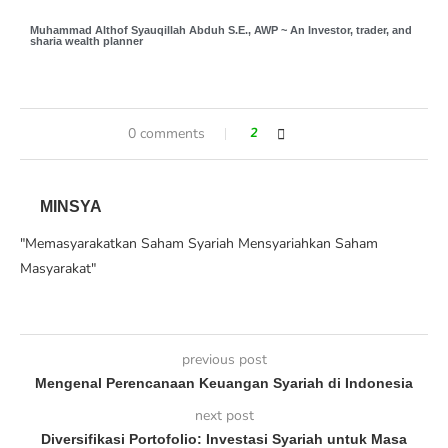
Muhammad Althof Syauqillah Abduh S.E., AWP ~ An Investor, trader, and
sharia wealth planner
0 comments
2
MINSYA
"Memasyarakatkan Saham Syariah Mensyariahkan Saham
Masyarakat"
previous post
Mengenal Perencanaan Keuangan Syariah di Indonesia
next post
Diversifikasi Portofolio: Investasi Syariah untuk Masa