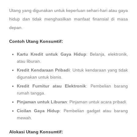
Utang yang digunakan untuk keperluan sehari-hari atau gaya
hidup dan tidak menghasilkan manfaat finansial di masa
depan.
Contoh Utang Konsumtif:
Kartu Kredit untuk Gaya Hidup
: Belanja, elektronik,
atau liburan.
Kredit Kendaraan Pribadi
: Untuk kendaraan yang tidak
digunakan untuk bisnis.
Kredit Furnitur atau Elektronik
: Pembelian barang
rumah tangga.
Pinjaman untuk Liburan
: Pinjaman untuk acara pribadi.
Cicilan Gaya Hidup
: Pembelian gadget atau barang
mewah.
Alokasi Utang Konsumtif: