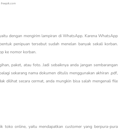
freepik.com
 yaitu dengan mengirim lampiran di WhatsApp. Karena WhatsApp
 bentuk penipuan tersebut sudah menelan banyak sekali korban.
pp ke nomor korban.
ihan, paket, atau foto. Jadi sebaiknya anda jangan sembarangan
Apalagi sekarang nama dokumen ditulis menggunakan akhiran .pdf,
ak dilihat secara cermat, anda mungkin bisa salah mengenali file
lik toko online, yaitu mendapatkan customer yang berpura-pura