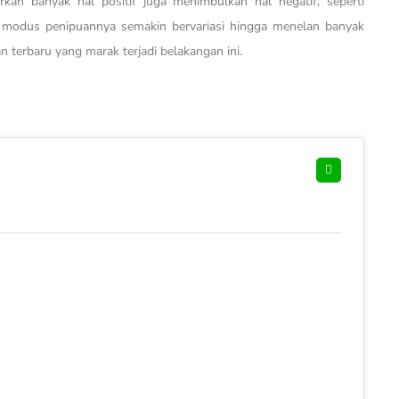
kan banyak hal positif juga menimbulkan hal negatif, seperti
n modus penipuannya semakin bervariasi hingga menelan banyak
 terbaru yang marak terjadi belakangan ini.