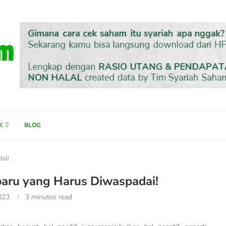
K
BLOG
ai!
aru yang Harus Diwaspadai!
023
3 minutes read